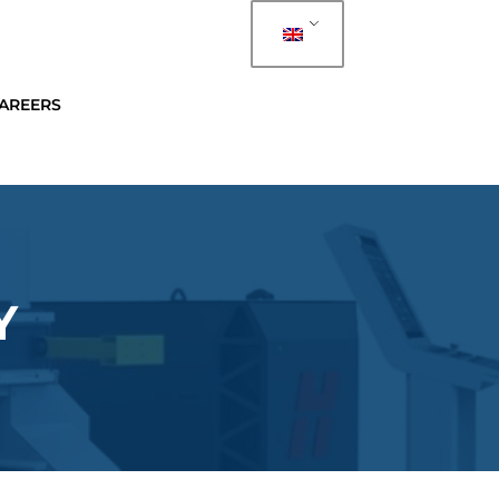
AREERS
Y