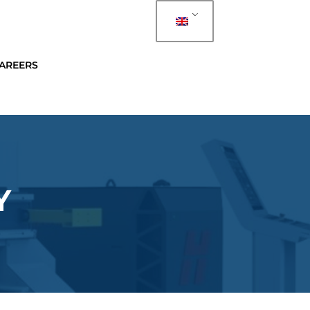
AREERS
Y