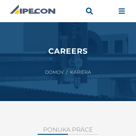


CAREERS
DOMOV / KARIÉRA
PONUKA PRÁCE