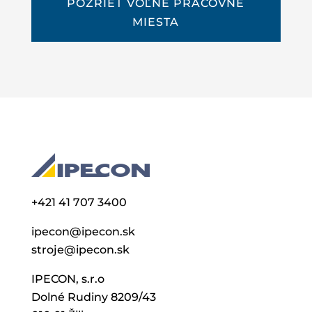
POZRIEŤ VOĽNÉ PRACOVNÉ
MIESTA
+421 41 707 3400
ipecon@ipecon.sk
stroje@ipecon.sk
IPECON, s.r.o
Dolné Rudiny 8209/43