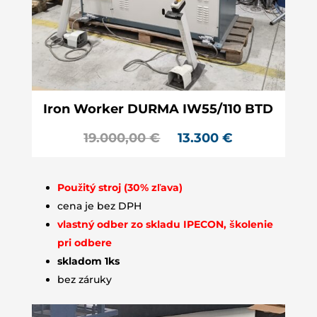
Iron Worker DURMA IW55/110 BTD
19.000,00
€
1
3.300
€
Použitý stroj (30% zľava)
cena je bez DPH
vlastný odber zo skladu IPECON, školenie
pri odbere
skladom 1ks
bez záruky