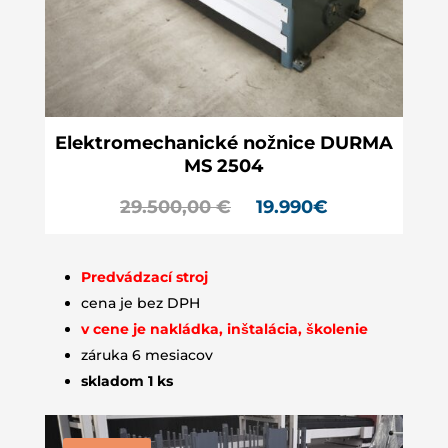
Elektromechanické nožnice DURMA
MS 2504
29.500,00
€
19.990
€
Predvádzací stroj
cena je bez DPH
v cene je nakládka, inštalácia, školenie
záruka 6 mesiacov
skladom 1 ks