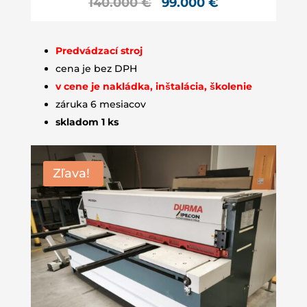
140.000
€
99
.000
€
Predvádzací stroj
cena je bez DPH
v cene je nakládka, inštalácia, školenie
záruka 6 mesiacov
skladom 1 ks
Zľava!