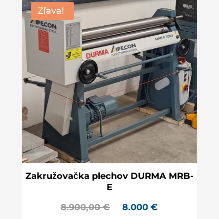
Zľava!
Zakružovačka plechov DURMA MRB-
E
8.900,00
€
8
.000
€