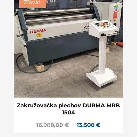
Zľava!
Zakružovačka plechov DURMA MRB
1504
16.900,00
€
13.500
€