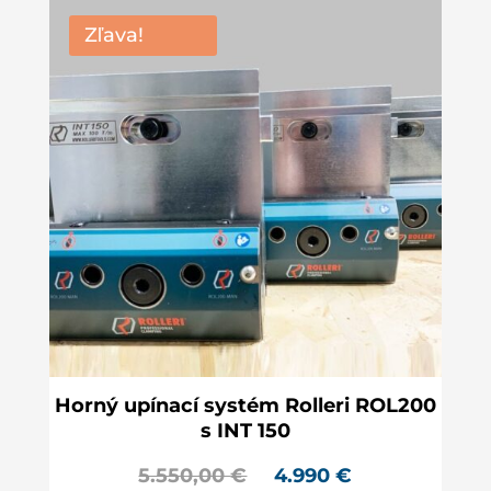
Zľava!
Horný upínací systém Rolleri ROL200
s INT 150
5.550,00
€
4.990
€