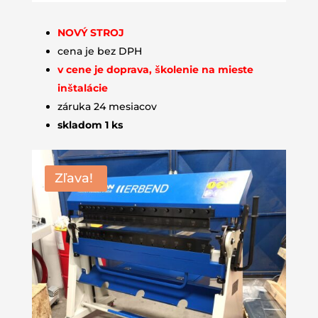
NOVÝ STROJ
cena je bez DPH
v cene je doprava, školenie na mieste
inštalácie
záruka 24 mesiacov
skladom 1 ks
Zľava!