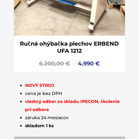
Ručná ohýbačka plechov ERBEND
UFA 1212
6.200,00
€
4
.990
€
NOVÝ STROJ
cena je bez DPH
vlastný odber zo skladu IPECON, školenie
pri odbere
záruka 24 mesiacov
skladom 1 ks