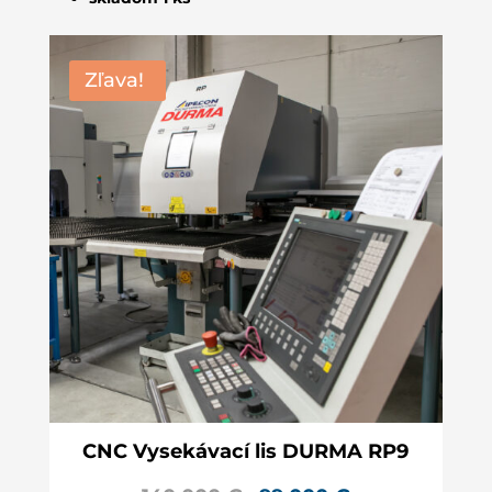
Zľava!
CNC Vysekávací lis DURMA RP9