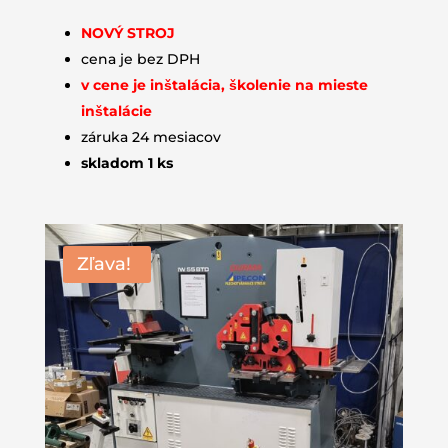
NOVÝ STROJ
cena je bez DPH
v cene je inštalácia, školenie na mieste
inštalácie
záruka 24 mesiacov
skladom 1 ks
Zľava!