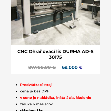
CNC Ohraňovací lis DURMA AD-S
30175
87.700,00
€
69
.000
€
Predvádzací stroj
cena je bez DPH
v cene je nakládka, inštalácia, školenie
záruka 6 mesiacov
skladom 1 ks