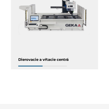
Dierovacie a vŕtacie centrá