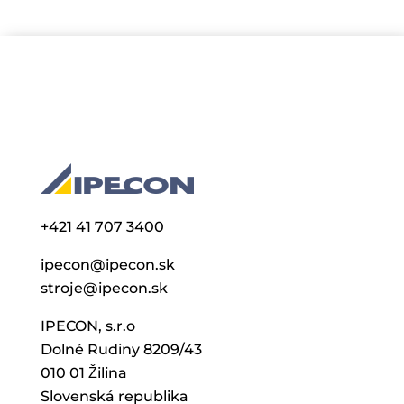
+421 41 707 3400
ipecon@ipecon.sk
stroje@ipecon.sk
IPECON, s.r.o
Dolné Rudiny 8209/43
010 01 Žilina
Slovenská republika