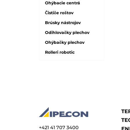
Ohýbacie centrá
Čističe roštov
Brúsky nástrojov
Odihlovačky plechov
Ohýbačky plechov
Rolleri robotic
TE
TE
+421 41 707 3400
EN