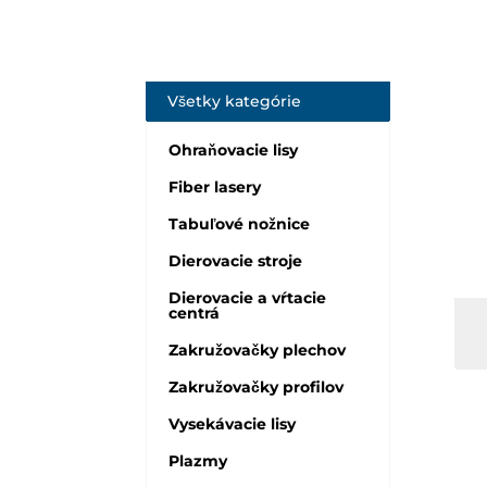
Všetky kategórie
Ohraňovacie lisy
Fiber lasery
Tabuľové nožnice
Dierovacie stroje
Dierovacie a vŕtacie
centrá
Zakružovačky plechov
Zakružovačky profilov
Vysekávacie lisy
Plazmy