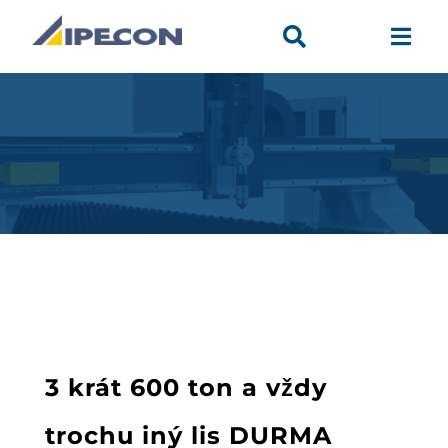


3 krát 600 ton a vždy
trochu iný lis DURMA