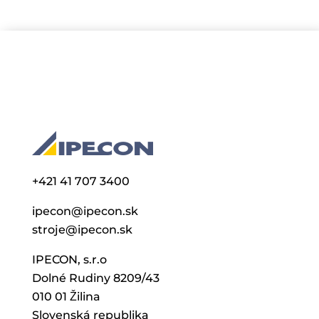
+421 41 707 3400
ipecon@ipecon.sk
stroje@ipecon.sk
IPECON, s.r.o
Dolné Rudiny 8209/43
010 01 Žilina
Slovenská republika