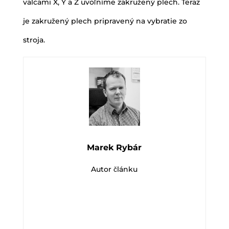
valcami X, Y a Z uvoľníme zakružený plech. Teraz
je zakružený plech pripravený na vybratie zo
stroja.
Marek Rybár
Autor článku