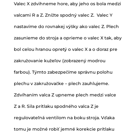
Valec X zdvihneme hore, aby jeho os bola medzi
valcami R a Z. Znížte spodný valec Z. Valec Y
nastavíme do rovnakej výšky ako valec Z. Plech
zasunieme do stroja a oprieme o valec X tak, aby
bol celou hranou opretý o valec X a o doraz pre
zakružovanie kužeľov (zobrazený modrou
farbou). Týmto zabezpečíme správnu polohu
plechu v zakružovačke – plech zauhlujeme.
Zdvíhaním valca Z upneme plech medzi valce
Z a R. Sila prítlaku spodného valca Z je
regulovateľná ventilom na boku stroja. Vďaka
tomu je možné robiť jemné korekcie prítlaku