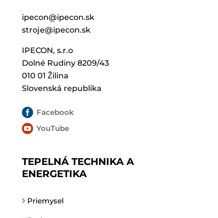
ipecon@ipecon.sk
stroje@ipecon.sk
IPECON, s.r.o
Dolné Rudiny 8209/43
010 01 Žilina
Slovenská republika

Facebook

YouTube
TEPELNÁ TECHNIKA A
ENERGETIKA
Priemysel