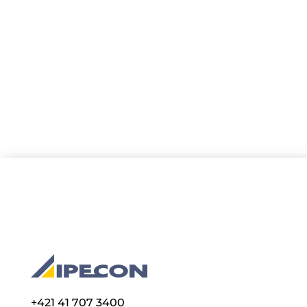
dvoch príkladoch je znázornené ako
správne kapacitnú tabuľku používať. Ukážka
je pre stroj HRB-4 30360, čo je štvorvalcová
zakružovačka plechov so...
+421 41 707 3400