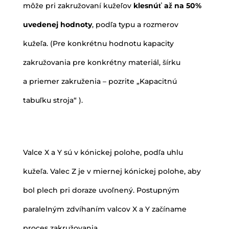
môže pri zakružovaní kužeľov
klesnúť až na 50%
uvedenej hodnoty
, podľa typu a rozmerov
kužeľa. (Pre konkrétnu hodnotu kapacity
zakružovania pre konkrétny materiál, šírku
a priemer zakruženia – pozrite „Kapacitnú
tabuľku stroja“ ).
Valce X a Y sú v kónickej polohe, podľa uhlu
kužeľa. Valec Z je v miernej kónickej polohe, aby
bol plech pri doraze uvoľnený. Postupným
paralelným zdvíhaním valcov X a Y začíname
proces zakružovania.