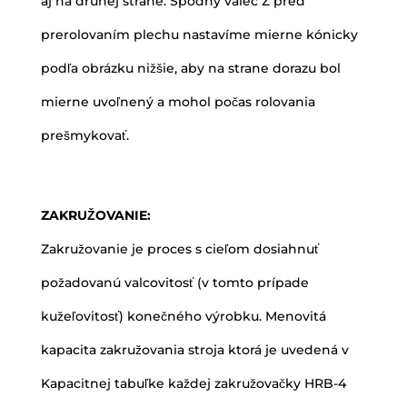
aj na druhej strane. Spodný valec Z pred
prerolovaním plechu nastavíme mierne kónicky
podľa obrázku nižšie, aby na strane dorazu bol
mierne uvoľnený a mohol počas rolovania
prešmykovať.
ZAKRUŽOVANIE:
Zakružovanie je proces s cieľom dosiahnuť
požadovanú valcovitosť (v tomto prípade
kužeľovitosť) konečného výrobku. Menovitá
kapacita zakružovania stroja ktorá je uvedená v
Kapacitnej tabuľke každej zakružovačky HRB-4