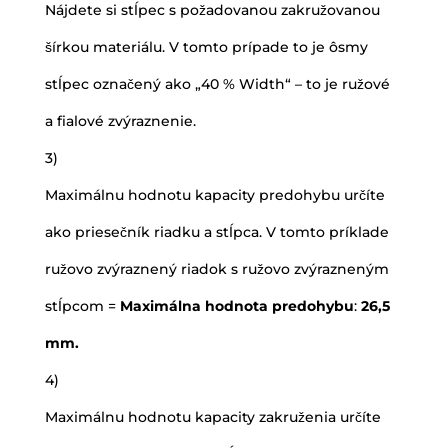
Nájdete si stĺpec s požadovanou zakružovanou
šírkou materiálu. V tomto prípade to je ôsmy
stĺpec označený ako „40 % Width“ – to je ružové
a fialové zvýraznenie.
3)
Maximálnu hodnotu kapacity predohybu určíte
ako priesečník riadku a stĺpca. V tomto príklade
ružovo zvýraznený riadok s ružovo zvýrazneným
stĺpcom =
Maximálna hodnota predohybu
:
26,5
mm.
4)
Maximálnu hodnotu kapacity zakruženia určíte