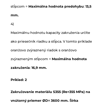
stĺpcom =
Maximálna hodnota predohybu
:
13,5
mm.
4)
Maximálnu hodnotu kapacity zakruženia určíte
ako priesečník riadku a stĺpca. V tomto príklade
oranžovo zvýraznený riadok s oranžovo
zvýrazneným stĺpcom =
Maximálna hodnota
zakruženia
:
16,9 mm.
Príklad: 2
Zakružovanie materiálu S355 (Re=355 MPa) na
vnútorný priemer ØD= 3600 mm. Šírka