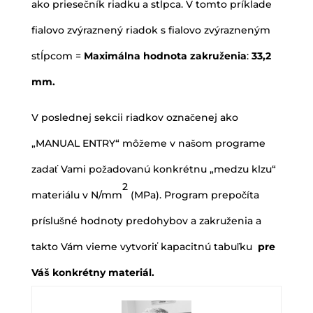
ako priesečník riadku a stĺpca. V tomto príklade
fialovo zvýraznený riadok s fialovo zvýrazneným
stĺpcom =
Maximálna hodnota zakruženia
:
33,2
mm.
V poslednej sekcii riadkov označenej ako
„MANUAL ENTRY“ môžeme v našom programe
zadať Vami požadovanú konkrétnu „medzu klzu“
2
materiálu v N/mm
(MPa). Program prepočíta
príslušné hodnoty predohybov a zakruženia a
takto Vám vieme vytvoriť kapacitnú tabuľku
pre
Váš konkrétny materiál.