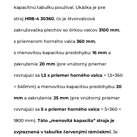
kapacitnú tabuľku používať. Ukážka je pre
stroj
HRB-4 30360
, čo je štvorvalcová
zakružovačka plechov so šírkou valcov
3100 mm
,
s priemerom horného valca
360 mm
,
s menovitou kapacitou predohybu:
16 mm
a
zakruženia:
20 mm
(pre vnútorný priemer
rovnajúci sa
1,5 x priemer horného valca
= 1,5×360
= 540mm) a menovitou kapacitou predohybu:
20
mm
a zakruženia:
25 mm
(pre vnútorný priemer
rovnajúci sa
5 x priemer horného valca
= 5×360 =
1800 mm).
Táto „menovitá kapacita“ stroja je
zvýraznená v tabuľke červenými rámčekmi
. Je