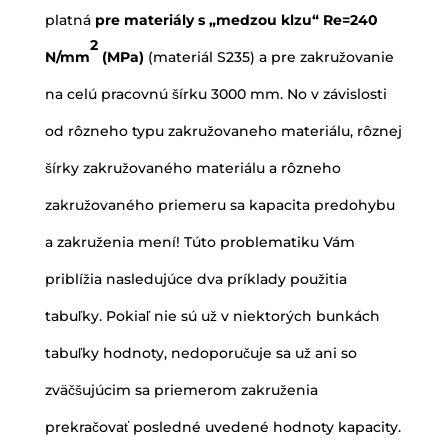
platná
pre materiály s „medzou klzu“ Re=240
2
N/mm
(MPa)
(materiál S235) a pre zakružovanie
na celú pracovnú šírku 3000 mm. No v závislosti
od rôzneho typu zakružovaneho materiálu, rôznej
šírky zakružovaného materiálu a rôzneho
zakružovaného priemeru sa kapacita predohybu
a zakruženia mení! Túto problematiku Vám
priblížia nasledujúce dva príklady použitia
tabuľky. Pokiaľ nie sú už v niektorých bunkách
tabuľky hodnoty, nedoporučuje sa už ani so
zväčšujúcim sa priemerom zakruženia
prekračovať posledné uvedené hodnoty kapacity.