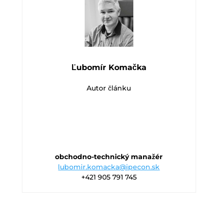
Ľubomír Komačka
Autor článku
obchodno-technický manažér
lubomir.komacka@ipecon.sk
+421 905 791 745