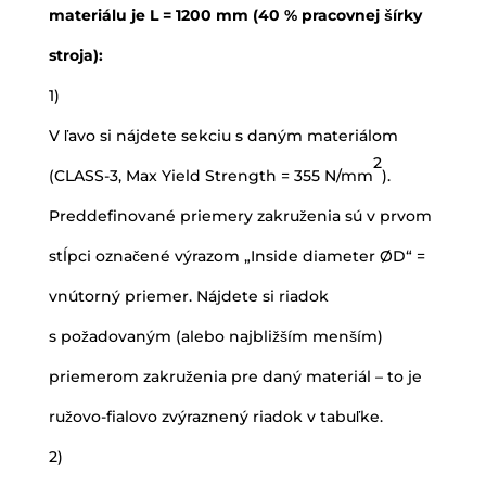
materiálu je L = 1200 mm (40 % pracovnej šírky
stroja):
1)
V ľavo si nájdete sekciu s daným materiálom
2
(CLASS-3, Max Yield Strength = 355 N/mm
).
Preddefinované priemery zakruženia sú v prvom
stĺpci označené výrazom „Inside diameter ØD“ =
vnútorný priemer. Nájdete si riadok
s požadovaným (alebo najbližším menším)
priemerom zakruženia pre daný materiál – to je
ružovo-fialovo zvýraznený riadok v tabuľke.
2)