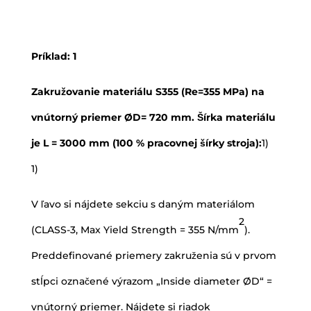
Príklad: 1
Zakružovanie materiálu S355 (Re=355 MPa) na
vnútorný priemer ØD= 720 mm. Šírka materiálu
je L = 3000 mm (100 % pracovnej šírky stroja):
1)
1)
V ľavo si nájdete sekciu s daným materiálom
2
(CLASS-3, Max Yield Strength = 355 N/mm
).
Preddefinované priemery zakruženia sú v prvom
stĺpci označené výrazom „Inside diameter ØD“ =
vnútorný priemer. Nájdete si riadok