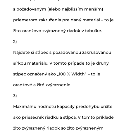
s požadovaným (alebo najbližším menším)
priemerom zakruženia pre daný materiál – to je
žlto-oranžovo zvýraznený riadok v tabuľke.
2)
Nájdete si stĺpec s požadovanou zakružovanou
šírkou materiálu. V tomto prípade to je druhý
stĺpec označený ako „100 % Width“ – to je
oranžové a žlté zvýraznenie.
3)
Maximálnu hodnotu kapacity predohybu určíte
ako priesečník riadku a stĺpca. V tomto príklade
žlto zvýraznený riadok so žlto zvýrazneným