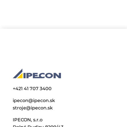
+421 41 707 3400
ipecon@ipecon.sk
stroje@ipecon.sk
IPECON, s.r.o