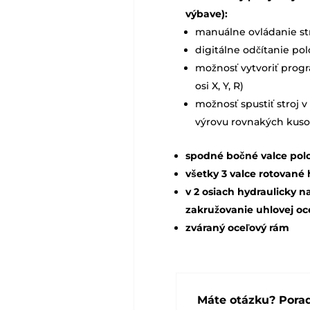
výbave):
manuálne ovládanie str
digitálne odčítanie pol
možnosť vytvoriť prog
osi X, Y, R)
možnosť spustiť stroj
výrovu rovnakých kuso
spodné bočné valce pol
všetky 3 valce rotovan
v 2 osiach hydraulicky 
zakružovanie uhlovej ocel
zváraný oceľový rám
Máte otázku? Por