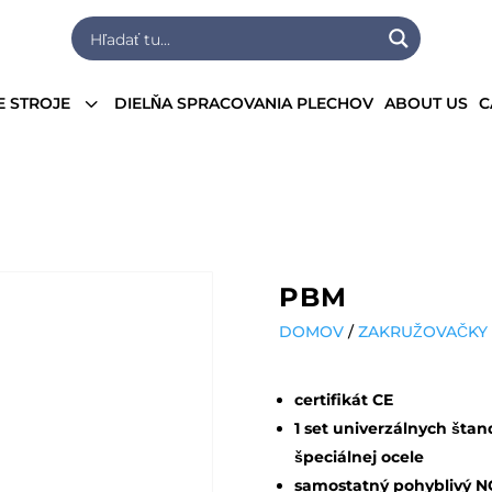
3
E STROJE
DIELŇA SPRACOVANIA PLECHOV
ABOUT US
C
PBM
DOMOV
/
ZAKRUŽOVAČKY 
certifikát CE
1 set univerzálnych šta
špeciálnej ocele
samostatný pohyblivý NC