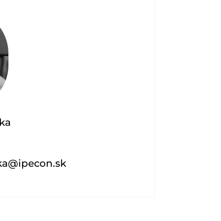
ka
ka@ipecon.sk