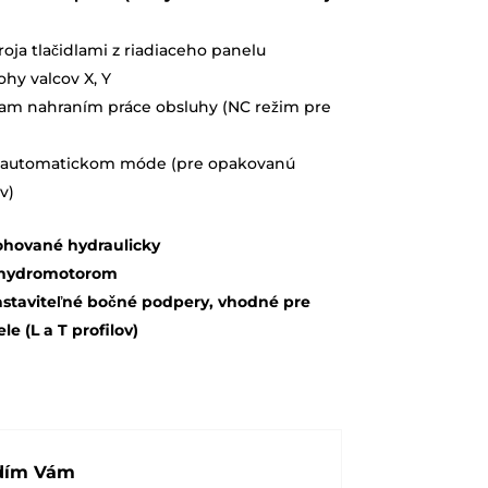
oja tlačidlami z riadiaceho panelu
ohy valcov X, Y
ram nahraním práce obsluhy (NC režim pre
 v automatickom móde (pre opakovanú
v)
ohované hydraulicky
é hydromotorom
nastaviteľné bočné podpery, vhodné pre
e (L a T profilov)
adím Vám