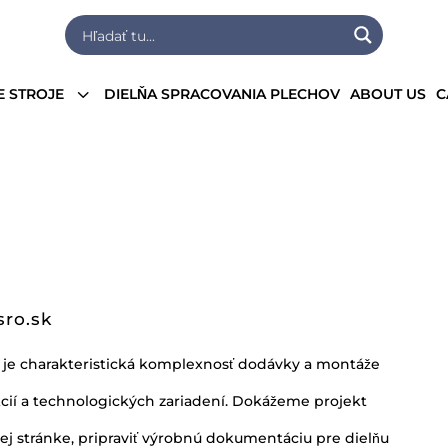
3
E STROJE
DIELŇA SPRACOVANIA PLECHOV
ABOUT US
C
ro.sk
o. je charakteristická komplexnosť dodávky a montáže
cií a technologických zariadení. Dokážeme projekt
ej stránke, pripraviť výrobnú dokumentáciu pre dielňu