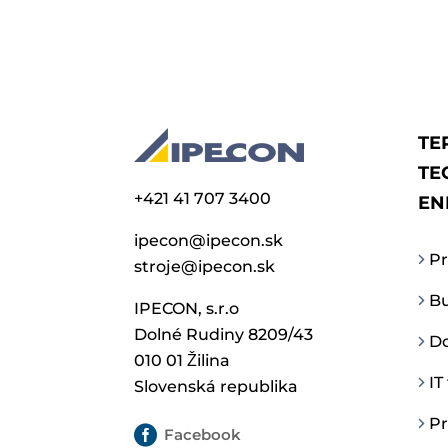
TE
TE
+421 41 707 3400
EN
ipecon@ipecon.sk
Pr
stroje@ipecon.sk
Bu
IPECON, s.r.o
Dolné Rudiny 8209/43
Do
010 01 Žilina
IT
Slovenská republika
Pr

Facebook