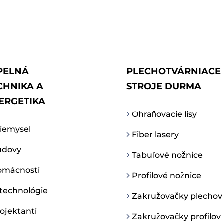
PELNÁ
PLECHOTVÁRNIACE
CHNIKA A
STROJE DURMA
ERGETIKA
Ohraňovacie lisy
iemysel
Fiber lasery
dovy
Tabuľové nožnice
mácnosti
Profilové nožnice
 technológie
Zakružovačky plechov
ojektanti
Zakružovačky profilov