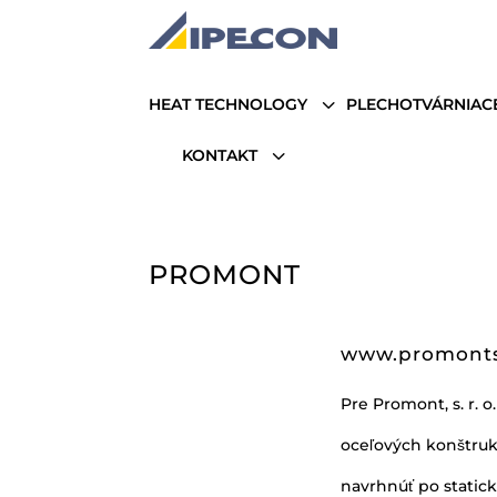
3
HEAT TECHNOLOGY
PLECHOTVÁRNIAC
3
KONTAKT
PROMONT
www.promonts
Pre Promont, s. r. 
oceľových konštruk
navrhnúť po statick