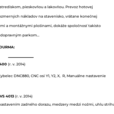
strediskom, pieskovňou a lakovňou. Prevoz hotovej
ozmerných nákladov na stavenisko, vrátane konečnej
mi a montážnymi plošinami, dokáže spoločnosť takisto
ým dopravným parkom…
e DURMA:
0400
(r. v. 2014)
Cybelec DNC880, CNC osi Y1, Y2, X, R, Manuálne nastavenie
VS 4013
(r. v. 2014)
astavením zadného dorazu, medzery medzi nožmi, uhlu strih