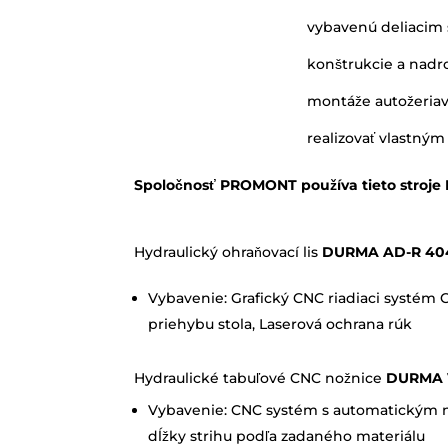
vybavenú deliacim 
konštrukcie a nadr
montáže autožeriav
realizovať vlastn
Spoločnosť PROMONT používa tieto stroj
Hydraulický ohraňovací lis
DURMA AD-R 4
Vybavenie: Grafický CNC riadiaci systém 
priehybu stola, Laserová ochrana rúk
Hydraulické tabuľové CNC nožnice
DURMA 
Vybavenie: CNC systém s automatickým n
dĺžky strihu podľa zadaného materiálu