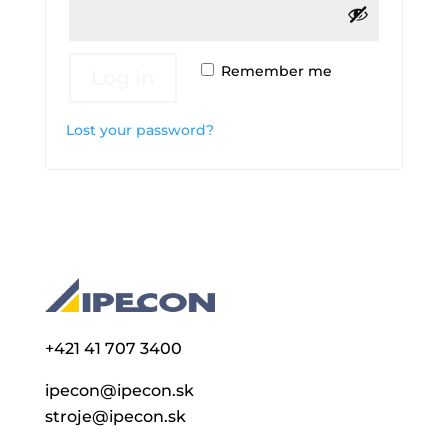
Remember me
Log in
Lost your password?
+421 41 707 3400
ipecon@ipecon.sk
stroje@ipecon.sk