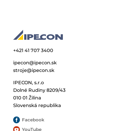
+421 41 707 3400
ipecon@ipecon.sk
stroje@ipecon.sk
IPECON, s.r.o
Dolné Rudiny 8209/43
010 01 Žilina
Slovenská republika

Facebook

YouTube