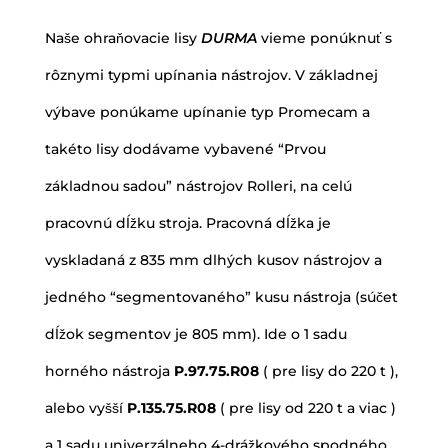
Naše ohraňovacie lisy
DURMA
vieme ponúknuť s
rôznymi typmi upínania nástrojov. V základnej
výbave ponúkame upínanie typ Promecam a
takéto lisy dodávame vybavené “Prvou
základnou sadou” nástrojov Rolleri, na celú
pracovnú dĺžku stroja. Pracovná dĺžka je
vyskladaná z 835 mm dlhých kusov nástrojov a
jedného “segmentovaného” kusu nástroja (súčet
dĺžok segmentov je 805 mm). Ide o 1 sadu
horného nástroja
P.97.75.R08
( pre lisy do 220 t ),
alebo vyšší
P.135.75.R08
( pre lisy od 220 t a viac )
a 1 sadu univerzálneho 4-drážkového spodného