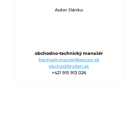
Autor článku
obchodno-technický manažér
frantisek.macek@ipecon.sk
obchod@rolleri.sk
+421 915 913 026