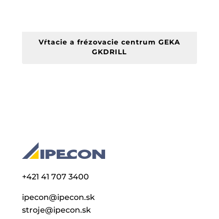
Vŕtacie a frézovacie centrum GEKA
GKDRILL
+421 41 707 3400
ipecon@ipecon.sk
stroje@ipecon.sk