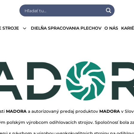
3
 STROJE
DIELŇA SPRACOVANIA PLECHOV
O NÁS
KARI
sti
MADORA
a autorizovaný predaj produktov
MADORA
v Slo
ým poľským výrobcom odihlovacích strojov. Spoločnosť bola za
jený s návrhom a výrobou vysokokvalitných strojov na odihlov