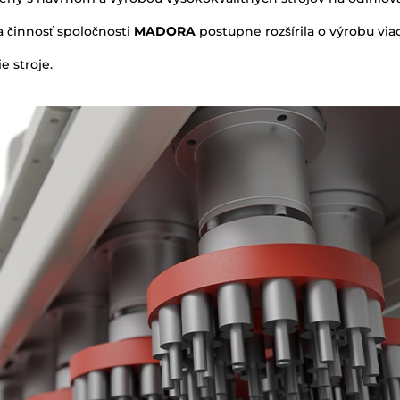
a činnosť spoločnosti
MADORA
postupne rozšírila o výrobu via
e stroje.