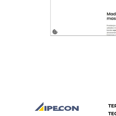
TE
TE