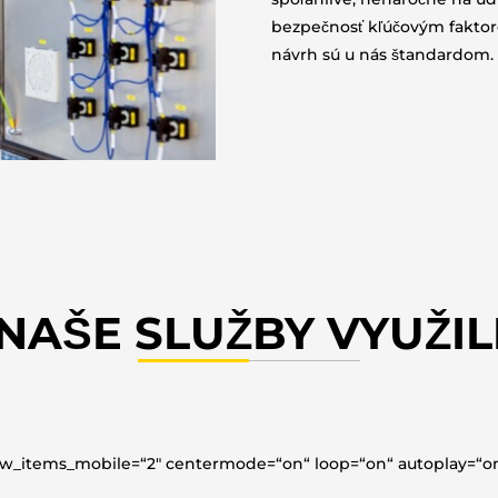
bezpečnosť kľúčovým faktoro
návrh sú u nás štandardom.
NAŠE SLUŽBY VYUŽIL
ow_items_mobile=“2″ centermode=“on“ loop=“on“ autoplay=“on“