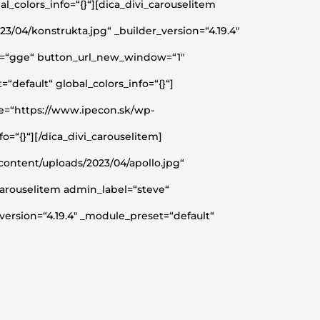
l_colors_info=“{}“][dica_divi_carouselitem
04/konstrukta.jpg“ _builder_version=“4.19.4″
bel=“gge“ button_url_new_window=“1″
default“ global_colors_info=“{}“]
ge=“https://www.ipecon.sk/wp-
o=“{}“][/dica_divi_carouselitem]
ontent/uploads/2023/04/apollo.jpg“
_carouselitem admin_label=“steve“
ersion=“4.19.4″ _module_preset=“default“