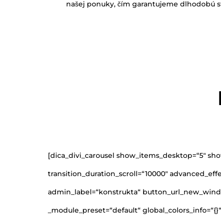
našej ponuky, čím garantujeme dlhodobú st
[dica_divi_carousel show_items_desktop=“5″ sh
transition_duration_scroll=“10000″ advanced_effe
admin_label=“konstrukta“ button_url_new_windo
_module_preset=“default“ global_colors_info=“{