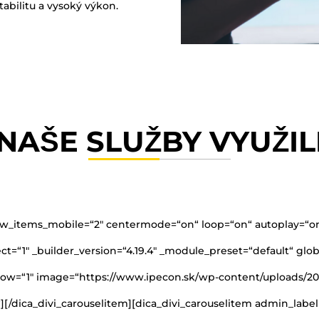
abilitu a vysoký výkon.
NAŠE SLUŽBY VYUŽIL
ow_items_mobile=“2″ centermode=“on“ loop=“on“ autoplay=“on“
ct=“1″ _builder_version=“4.19.4″ _module_preset=“default“ globa
w=“1″ image=“https://www.ipecon.sk/wp-content/uploads/2023/
}“][/dica_divi_carouselitem][dica_divi_carouselitem admin_la