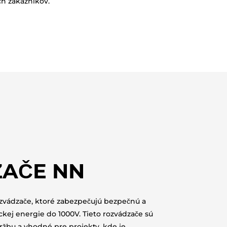
h zákazníkov.
AČE NN
vádzače, ktoré zabezpečujú bezpečnú a
ickej energie do 1000V. Tieto rozvádzače sú
ržbu a vhodné pre projekty, kde je