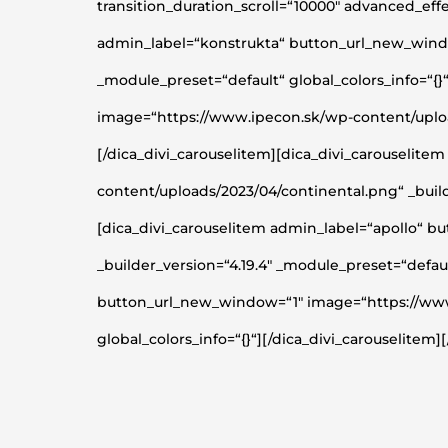
transition_duration_scroll=“10000″ advanced_effe
admin_label=“konstrukta“ button_url_new_windo
_module_preset=“default“ global_colors_info=“{
image=“https://www.ipecon.sk/wp-content/uploads
[/dica_divi_carouselitem][dica_divi_carouseli
content/uploads/2023/04/continental.png“ _builde
[dica_divi_carouselitem admin_label=“apollo“ 
_builder_version=“4.19.4″ _module_preset=“defaul
button_url_new_window=“1″ image=“https://www.
global_colors_info=“{}“][/dica_divi_carouselitem][