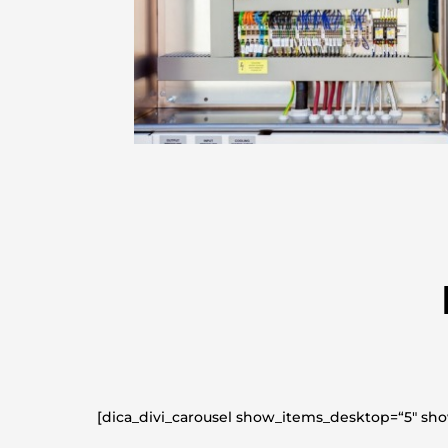
[dica_divi_carousel show_items_desktop=“5″ sh