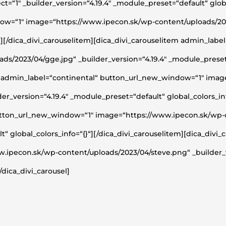
ct=“1″ _builder_version=“4.19.4″ _module_preset=“default“ globa
w=“1″ image=“https://www.ipecon.sk/wp-content/uploads/2023/
}“][/dica_divi_carouselitem][dica_divi_carouselitem admin_la
/2023/04/gge.jpg“ _builder_version=“4.19.4″ _module_preset=“
tem admin_label=“continental“ button_url_new_window=“1″ ima
r_version=“4.19.4″ _module_preset=“default“ global_colors_inf
button_url_new_window=“1″ image=“https://www.ipecon.sk/wp-c
t“ global_colors_info=“{}“][/dica_divi_carouselitem][dica_divi
ipecon.sk/wp-content/uploads/2023/04/steve.png“ _builder_v
/dica_divi_carousel]