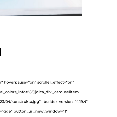
I
 hoverpause=“on“ scroller_effect=“on“
l_colors_info=“{}“][dica_divi_carouselitem
04/konstrukta.jpg“ _builder_version=“4.19.4″
bel=“gge“ button_url_new_window=“1″