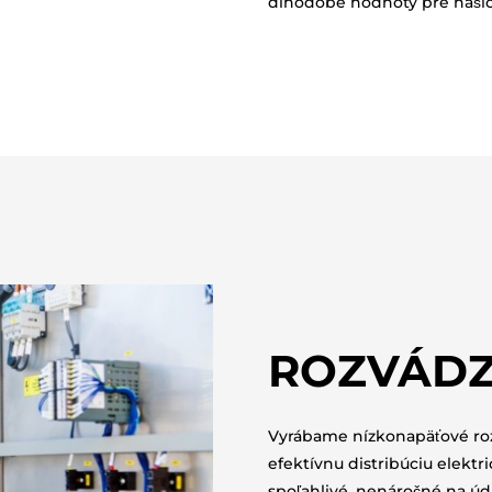
dlhodobé hodnoty pre našic
ROZVÁDZ
Vyrábame nízkonapäťové roz
efektívnu distribúciu elektr
spoľahlivé, nenáročné na úd