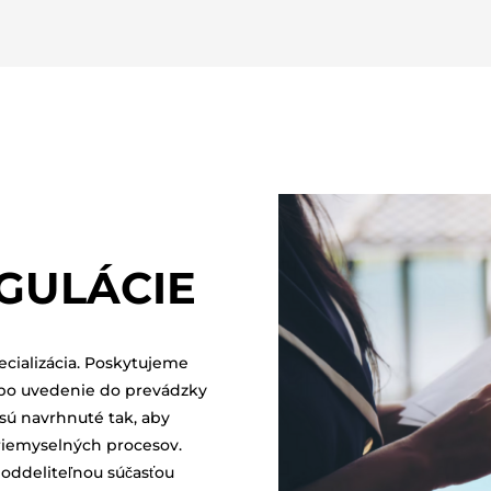
GULÁCIE
ecializácia. Poskytujeme
 po uvedenie do prevádzky
sú navrhnuté tak, aby
priemyselných procesov.
eoddeliteľnou súčasťou