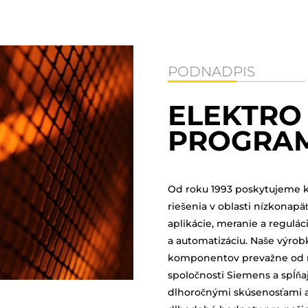
PODNADPIS
ELEKTRO
PROGRAM
Od roku 1993 poskytujeme kv
riešenia v oblasti nízkonap
aplikácie, meranie a regulác
a automatizáciu. Naše výrob
komponentov prevažne od 
spoločnosti Siemens a spĺňa
dlhoročnými skúsenosťami a