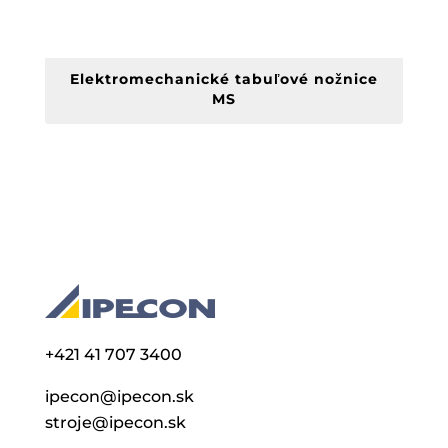
Elektromechanické tabuľové nožnice
MS
+421 41 707 3400
ipecon@ipecon.sk
stroje@ipecon.sk