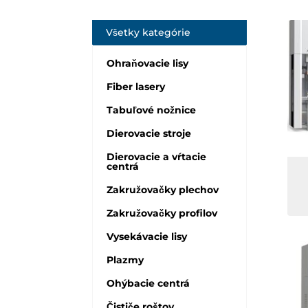
Všetky kategórie
Ohraňovacie lisy
Fiber lasery
Tabuľové nožnice
Dierovacie stroje
Dierovacie a vŕtacie
centrá
Zakružovačky plechov
Zakružovačky profilov
Vysekávacie lisy
Plazmy
Ohýbacie centrá
Čističe roštov