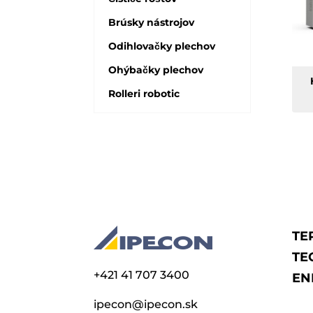
Brúsky nástrojov
Odihlovačky plechov
Ohýbačky plechov
Rolleri robotic
TE
TE
+421 41 707 3400
EN
ipecon@ipecon.sk