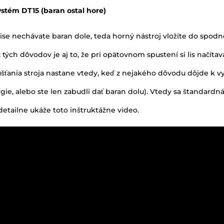
ania stroja nastane vtedy, keď z nejakého dôvodu dôjde k vy
gie, alebo ste len zabudli dať baran dolu). Vtedy sa štandardná
etailne ukáže toto inštruktážne video.