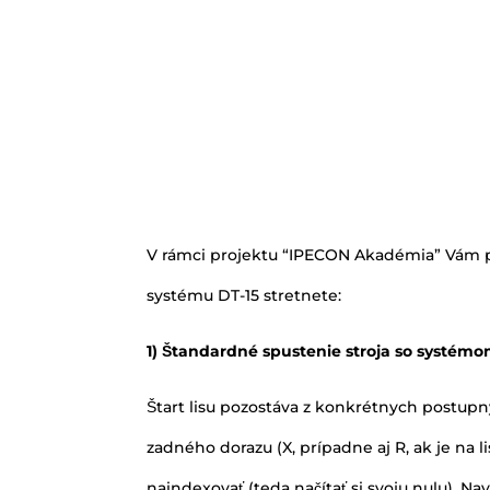
V rámci projektu “IPECON Akadémia” Vám p
systému DT-15 stretnete:
1) Štandardné spustenie stroja so systém
Štart lisu pozostáva z konkrétnych postupn
zadného dorazu (X, prípadne aj R, ak je na
naindexovať (teda načítať si svoju nulu). 
ktorého systém sám otestuje svoju funkčnos
predpísanej dráhe. Následne je lis korektn
Pre vypnutie lisu je potrebné spustiť baran