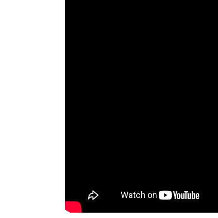
2) Štart stroja po nekorektnom vypnutí – s
Bežne pri skončení práce na ohraňovacom li
optimálna poloha pre vypnutý lis. Jedným z