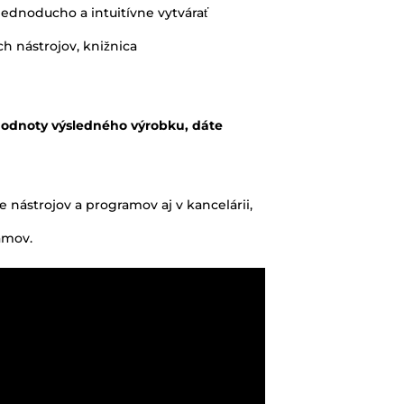
jednoducho a intuitívne vytvárať
h nástrojov, knižnica
 hodnoty výsledného výrobku, dáte
e nástrojov a programov aj v kancelárii,
amov.