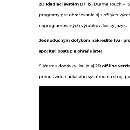
2D Riadiaci systém DT 15
(Durma Touch – 15
programy pre ohraňovanie aj zložitých výro
naprogramovaných výrobkov, český jazyk.
Jednoduchým dotykom nakreslite tvar prof
spočítať postup a ohraňujete!
Súčasťou dodávky lisu je aj
2D
off-line verz
prenos z/do riadiaceho systému na stroji p