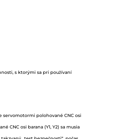
sti, s ktorými sa pri používaní
, že servomotormi polohované CNC osi
ané CNC osi barana (Y1, Y2) sa musia
 takzvaný „test bezpečnosti“, počas
 ochranného lúča v predpísaný čas a na
ialenosti maximálne 5 až 10mm od V drážky