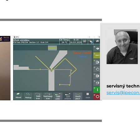
servisný techn
servis@ipecon