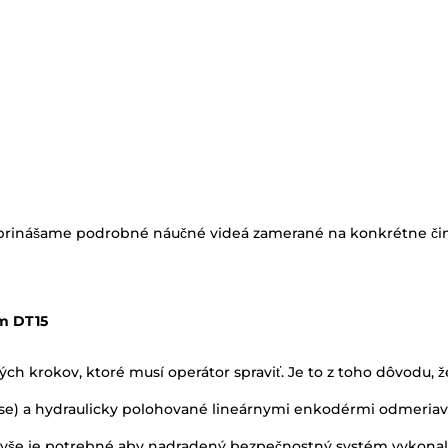
rinášame podrobné náučné videá zamerané na konkrétne činno
om DT15
ých krokov, ktoré musí operátor spraviť. Je to z toho dôvodu
 lise) a hydraulicky polohované lineárnymi enkodérmi odmeriav
Navyše je potrebné aby nadradený bezpečnostný systém vykonal
ť a schopnosť zastaviť baran v prípade prerušenia svetelného
e spustený a pripravený na bezpečnú prácu.
 ohraňovacieho lisu nižšie, aby sa horný nástroj dostal do vzd