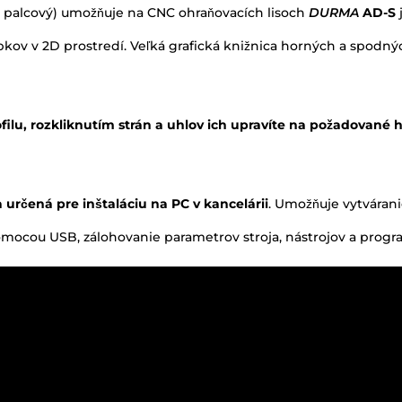
 palcový) umožňuje na CNC ohraňovacích lisoch
DURMA
AD-S
bkov v 2D prostredí. Veľká grafická knižnica horných a spodnýc
ilu, rozkliknutím strán a uhlov ich upravíte na požadované
ia určená pre inštaláciu na PC v kancelárii
. Umožňuje vytvárani
omocou USB, zálohovanie parametrov stroja, nástrojov a progr