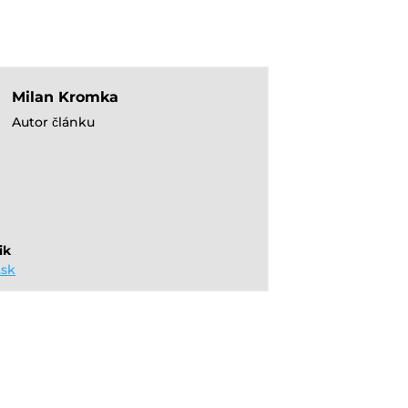
Milan Kromka
Autor článku
ik
.sk