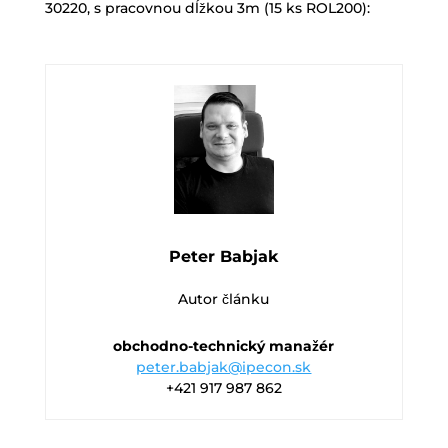
30220, s pracovnou dĺžkou 3m (15 ks ROL200):
Peter Babjak
Autor článku
obchodno-technický manažér
peter.babjak@ipecon.sk
+421 917 987 862