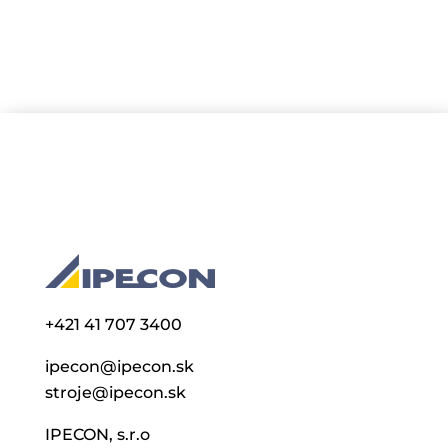
+421 41 707 3400
ipecon@ipecon.sk
stroje@ipecon.sk
IPECON, s.r.o