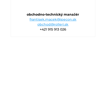
obchodno-technický manažér
frantisek.macek@ipecon.sk
obchod@rolleri.sk
+421 915 913 026