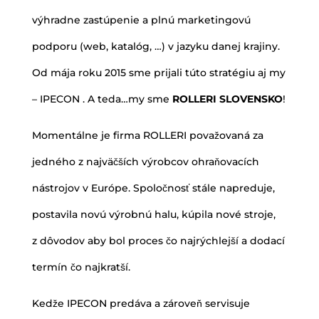
výhradne zastúpenie a plnú marketingovú
podporu (web, katalóg, …) v jazyku danej krajiny.
Od mája roku 2015 sme prijali túto stratégiu aj my
– IPECON . A teda…my sme
ROLLERI SLOVENSKO
!
Momentálne je firma ROLLERI považovaná za
jedného z najväčších výrobcov ohraňovacích
nástrojov v Európe. Spoločnosť stále napreduje,
postavila novú výrobnú halu, kúpila nové stroje,
z dôvodov aby bol proces čo najrýchlejší a dodací
termín čo najkratší.
Kedže IPECON predáva a zároveň servisuje