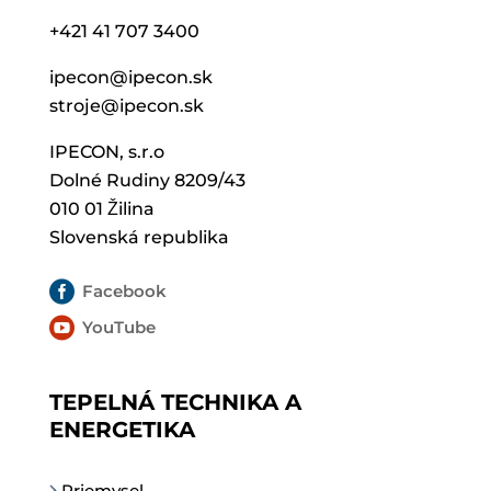
+421 41 707 3400
ipecon@ipecon.sk
stroje@ipecon.sk
IPECON, s.r.o
Dolné Rudiny 8209/43
010 01 Žilina
Slovenská republika

Facebook

YouTube
TEPELNÁ TECHNIKA A
ENERGETIKA
Priemysel