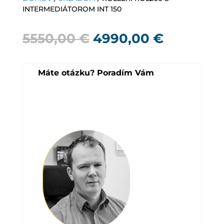
INTERMEDIÁTOROM INT 150
Pôvodná
Aktuáln
5550,00
€
4990,00
€
cena
cena
bola:
je:
Máte otázku? Poradím Vám
5550,00 €.
4990,00 