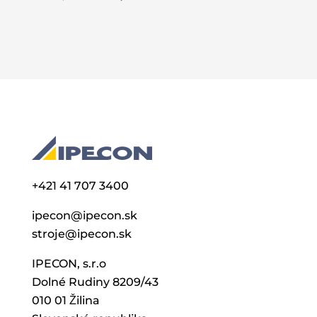
bola:
cena
cena
cena
140000,00 €.
je:
bola:
je:
99000,00 €.
29500,00 €.
19990,00 €.
+421 41 707 3400
ipecon@ipecon.sk
stroje@ipecon.sk
IPECON, s.r.o
Dolné Rudiny 8209/43
010 01 Žilina