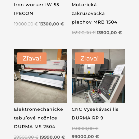
Iron worker IW 55
Motorická
IPECON
zakružovačka
plechov MRB 1504
Pôvodná
Aktuálna
19000,00
€
13300,00
€
cena
cena
Pôvodná
Aktuáln
16900,00
€
13500,00
€
bola:
je:
cena
cena
19000,00 €.
13300,00 €.
bola:
je:
16900,00 €.
13500,00
Zľava!
Zľava!
Elektromechanické
CNC Vysekávací lis
tabuľové nožnice
DURMA RP 9
DURMA MS 2504
Pôvodná
140000,00
€
cena
Aktuálna
99000,00
€
Pôvodná
Aktuálna
29500,00
€
19990,00
€