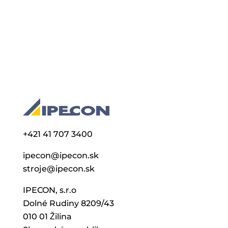
+421 41 707 3400
ipecon@ipecon.sk
stroje@ipecon.sk
IPECON, s.r.o
Dolné Rudiny 8209/43
010 01 Žilina