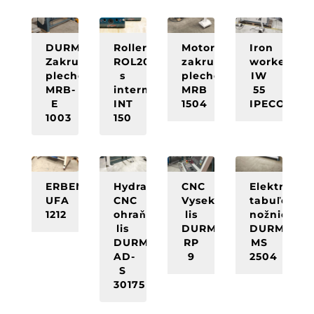
NOVÉ
NOVÉ
NOVÉ
NOVÉ
DURMA
Rolleri
Motorická
Iron
Zakružovačka
ROL200
zakružovačka
worker
plechov
s
plechov
IW
MRB-
intermediátorom
MRB
55
E
INT
1504
IPECON
1003
150
NOVÉ
NOVÉ
NOVÉ
NOVÉ
ERBEND
Hydraulický
CNC
Elektrome
UFA
CNC
Vysekávací
tabuľové
1212
ohraňovací
lis
nožnice
lis
DURMA
DURMA
DURMA
RP
MS
AD-
9
2504
S
30175