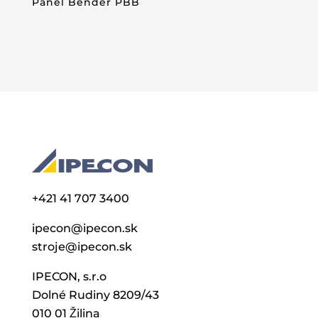
Panel Bender PBB
+421 41 707 3400
ipecon@ipecon.sk
stroje@ipecon.sk
IPECON, s.r.o
Dolné Rudiny 8209/43
010 01 Žilina