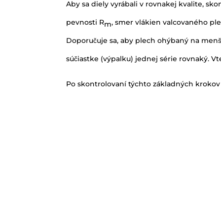
Aby sa diely vyrábali v rovnakej kvalite, s
pevnosti R
, smer vlákien valcovaného ple
m
Doporučuje sa, aby plech ohýbaný na menši
súčiastke (výpalku) jednej série rovnaký. V
Po skontrolovaní týchto základných krokov 