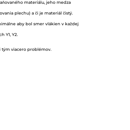
 ohraňovaného materiálu, jeho medza
nia plechu) a či je materiál čistý.
imálne aby bol smer vlákien v každej
h Y1, Y2.
i tým viacero problémov.