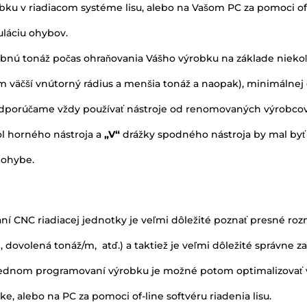
ku v riadiacom systéme lisu, alebo na Vašom PC za pomoci of-l
láciu ohybov.
ebnú tonáž počas ohraňovania Vášho výrobku na základe niekoľ
m väčší vnútorný rádius a menšia tonáž a naopak), minimálne
Odporúčame vždy používať nástroje od renomovaných výrobcov 
hol horného nástroja a
„V“
drážky spodného nástroja by mal byť
 ohybe.
vaní CNC riadiacej jednotky je veľmi dôležité poznať presné 
, dovolená tonáž/m, atď.) a taktiež je veľmi dôležité správne 
áslednom programovaní výrobku je možné potom optimalizovať v
e, alebo na PC za pomoci of-line softvéru riadenia lisu.