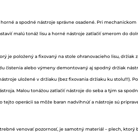
aše horné a spodné nástroje správne osadené. Pri mechanicko
taviť malú tonáž lisu a horné nástroje zatlačiť smerom do dol
orý je položený a fixovaný na stole ohranovacieho lisu, držiak
u čistenia alebo výmeny demontovaný aj spodný držiak nástro
ástroje uložené v držiaku (bez fixovania držiaku ku stolu!!!). P
ástroja. Malou tonážou zatlačiť nástroje do seba a tým sa spod
Po tejto operácii sa môže baran nadvihnúť a nástroje sú pripra
otrebné venovať pozornosť, je samotný materiál – plech, ktorý