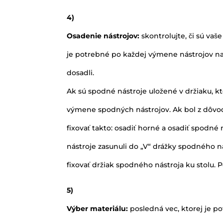
4)
Osadenie nástrojov:
skontrolujte, či sú v
je potrebné po každej výmene nástrojov nas
dosadli.
Ak sú spodné nástroje uložené v držiaku, kt
výmene spodných nástrojov. Ak bol z dôvod
fixovať takto: osadiť horné a osadiť spodné n
nástroje zasunuli do „V“ drážky spodného n
fixovať držiak spodného nástroja ku stolu. 
5)
Výber materiálu:
posledná vec, ktorej je p