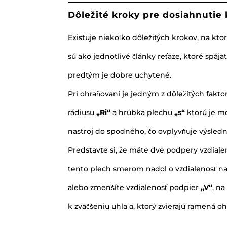
Dôležité kroky pre dosiahnutie
Existuje niekoľko dôležitých krokov, na kt
sú ako jednotlivé články reťaze, ktoré spájat
predtým je dobre uchytené.
Pri ohraňovaní je jedným z dôležitých fakto
rádiusu
„Ri“
a hrúbka plechu
„s“
ktorú je m
nastroj do spodného, čo ovplyvňuje výsledn
Predstavte si, že máte dve podpery vzdiale
tento plech smerom nadol o vzdialenosť na
alebo zmenšíte vzdialenosť podpier
„V“
, n
k zväčšeniu uhla α, ktorý zvierajú ramená oh