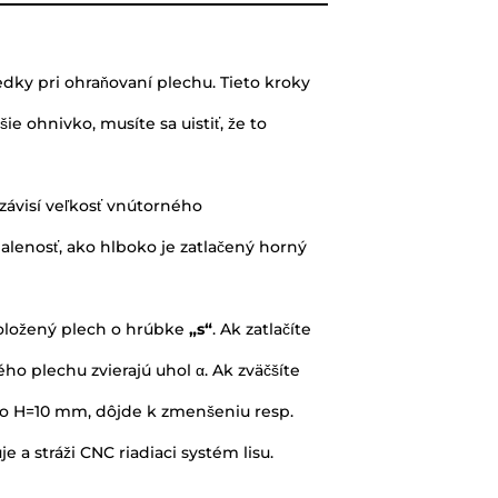
edky pri ohraňovaní plechu. Tieto kroky
ie ohnivko, musíte sa uistiť, že to
závisí veľkosť vnútorného
alenosť, ako hlboko je zatlačený horný
oložený plech o hrúbke
„s“
. Ak zatlačíte
o plechu zvierajú uhol α. Ak zväčšíte
l o H=10 mm, dôjde k zmenšeniu resp.
 a stráži CNC riadiaci systém lisu.