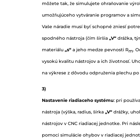
môžete tak, že simulujete ohraňovanie výrob
umožňujúceho vytváranie programov a simu
Vaše náradie musí byť schopné zniesť potr
spodného nástroja (čím širšia
„V“
drážka, tý
materiálu
„s“
a jeho medze pevnosti R
. 
m
vysokú kvalitu nástrojov a ich životnosť. U
na výkrese z dôvodu odpruženia plechu po
3)
Nastavenie riadiaceho systému
: pri použí
nástroja (výška, radius, šírka
„V“
drážky, uhol
nástrojov v CNC riadiacej jednotke. Pri n
pomoci simulácie ohybov v riadiacej jednotk