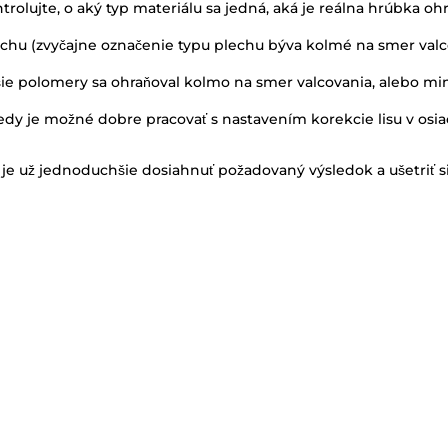
kontrolujte, o aký typ materiálu sa jedná, aká je reálna hrúbka
chu (zvyčajne označenie typu plechu býva kolmé na smer valcova
e polomery sa ohraňoval kolmo na smer valcovania, alebo min
tedy je možné dobre pracovať s nastavením korekcie lisu v osiac
je už jednoduchšie dosiahnuť požadovaný výsledok a ušetriť s