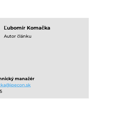
Ľubomír Komačka
Autor článku
hnický manažér
cka@ipecon.sk
45