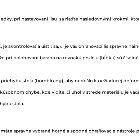
sledky, pri nastavovaní lisu sa riaďte nasledovnými krokmi, 
 je skontrolovať a uistiť sa, či je váš ohraňovací lis správne nain
že pri polohovaní barana na rovnakú pozíciu (hĺbku) sú číseln
ia priehybu stola (bombírung), aby nedošlo k nežiaducej defo
ri skúšobnom ohybe, kde vidíte, či uhol v strede materiálu je v
hybu stola.
že máte správne vybrané horné a spodné ohraňovacie nástroje pr