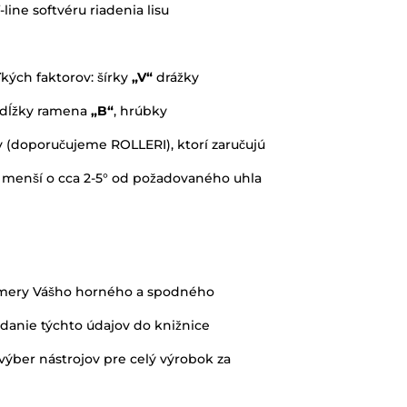
ine softvéru riadenia lisu
kých faktorov: šírky
„V“
drážky
j dĺžky ramena
„B“
, hrúbky
(doporučujeme ROLLERI), ktorí zaručujú
 menší o cca 2-5° od požadovaného uhla
rozmery Vášho horného a spodného
zadanie týchto údajov do knižnice
ýber nástrojov pre celý výrobok za