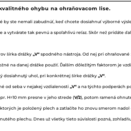
 kvalitného ohybu na ohraňovacom lise.
oré by ste nemali zabudnúť, keď chcete dosiahnuť výborné výsl
e a vytvárate tak pevnú a spoľahlivú reťaz. Skôr než pridáte ďalš
rov šírka drážky
„V“
spodného nástroja. Od nej pri ohraňované 
ožné na danej drážke použiť. Ďalším dôležitým faktorom je vzdi
ý dosiahnutý uhol, pri konkrétnej šírke drážky
„V“
.
né od seba v nejakej vzdialenosti
„V“
a na týchto podperách p
pr. H=10 mm presne v jeho strede (
V/2
), potom ramená ohnutéh
a ktorých je položený plech a zatlačíte ho znovu smerom nado
nutého plechu. Dnes už všetky tieto súvislosti pozná, zohľadňuje