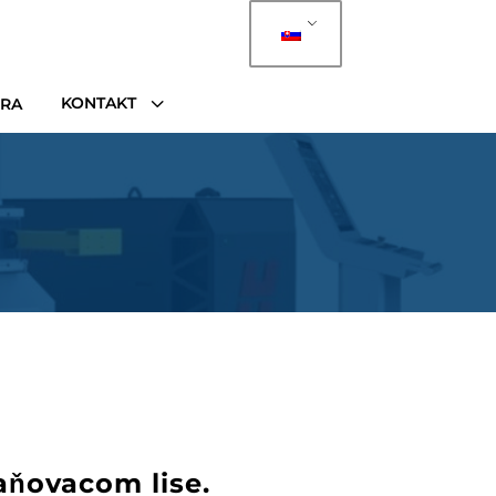
3
KONTAKT
ÉRA
aňovacom lise.