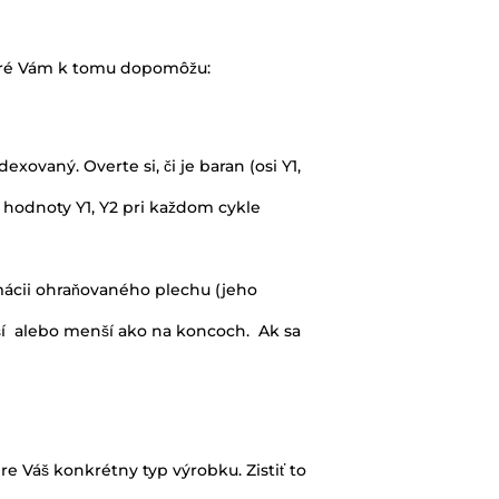
ktoré Vám k tomu dopomôžu:
dexovaný. Overte si, či je baran (osi Y1,
é hodnoty Y1, Y2 pri každom cykle
rmácii ohraňovaného plechu (jeho
äčší alebo menší ako na koncoch. Ak sa
e Váš konkrétny typ výrobku. Zistiť to