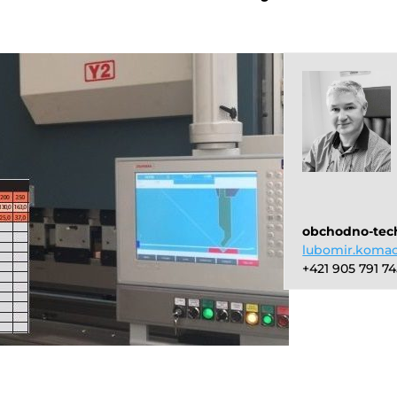
obchodno-tec
lubomir.koma
+421 905 791 7