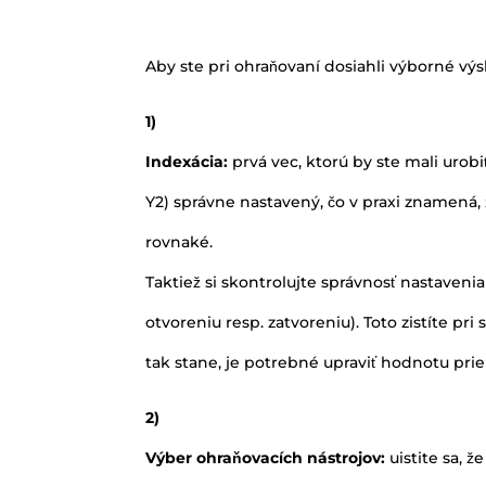
Aby ste pri ohraňovaní dosiahli výborné vý
1)
Indexácia:
prvá vec, ktorú by ste mali urobiť,
Y2) správne nastavený, čo v praxi znamená, 
rovnaké.
Taktiež si skontrolujte správnosť nastaven
otvoreniu resp. zatvoreniu). Toto zistíte p
tak stane, je potrebné upraviť hodnotu prie
2)
Výber ohraňovacích nástrojov:
uistite sa, 