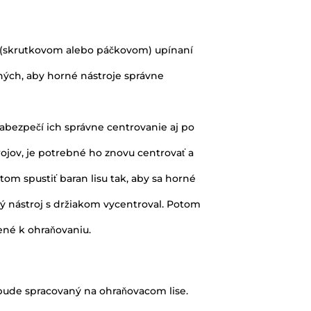
m (skrutkovom alebo páčkovom) upínaní
ných, aby horné nástroje správne
 zabezpečí ich správne centrovanie aj po
jov, je potrebné ho znovu centrovať a
otom spustiť baran lisu tak, aby sa horné
ný nástroj s držiakom vycentroval. Potom
vené k ohraňovaniu.
 bude spracovaný na ohraňovacom lise.