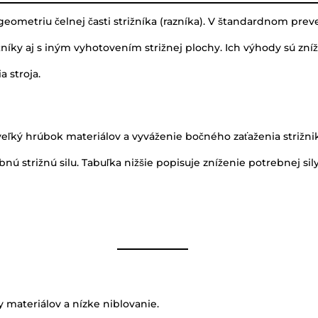
eometriu čelnej časti strižníka (razníka). V štandardnom prev
níky aj s iným vyhotovením strižnej plochy. Ich výhody sú zníže
a stroja.
eľký hrúbok materiálov a vyváženie bočného zaťaženia strižnik
ebnú strižnú silu. Tabuľka nižšie popisuje zníženie potrebnej si
 materiálov a nízke niblovanie.