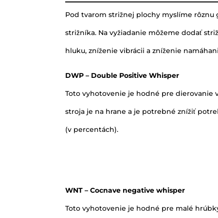
Pod tvarom strižnej plochy myslíme rôznu g
strižníka. Na vyžiadanie môžeme dodať striž
hluku, zníženie vibrácii a zníženie namáhani
DWP – Double Positive Whisper
Toto vyhotovenie je hodné pre dierovanie v
stroja je na hrane a je potrebné znížiť potr
(v percentách).
WNT – Cocnave negative whisper
Toto vyhotovenie je hodné pre malé hrúbky