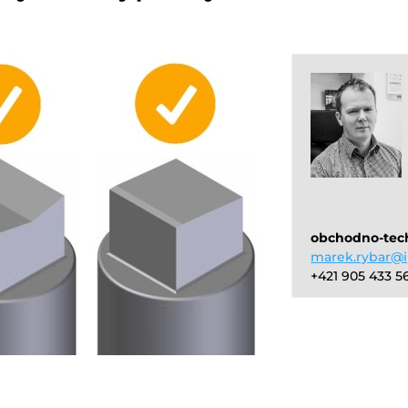
obchodno-tec
marek.rybar@i
+421 905 433 5