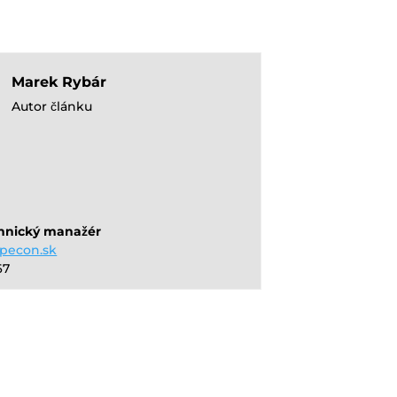
Marek Rybár
Autor článku
hnický manažér
pecon.sk
67