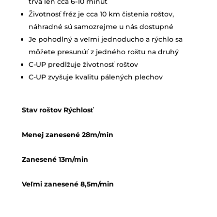
trvá len cca 6-10 minút
Životnosť fréz je cca 10 km čistenia roštov,
náhradné sú samozrejme u nás dostupné
Je pohodlný a veľmi jednoducho a rýchlo sa
môžete presunúť z jedného roštu na druhý
C-UP predlžuje životnosť roštov
C-UP zvyšuje kvalitu pálených plechov
Stav roštov Rýchlosť
Menej zanesené 28m/min
Zanesené 13m/min
Veľmi zanesené 8,5m/min