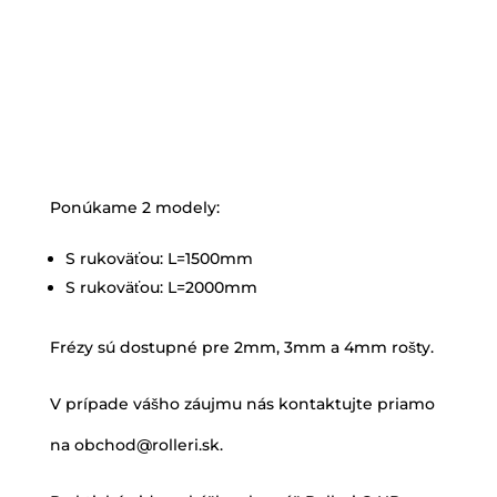
Ponúkame 2 modely:
S rukoväťou: L=1500mm
S rukoväťou: L=2000mm
Frézy sú dostupné pre 2mm, 3mm a 4mm rošty.
V prípade vášho záujmu nás kontaktujte priamo
na obchod@rolleri.sk.