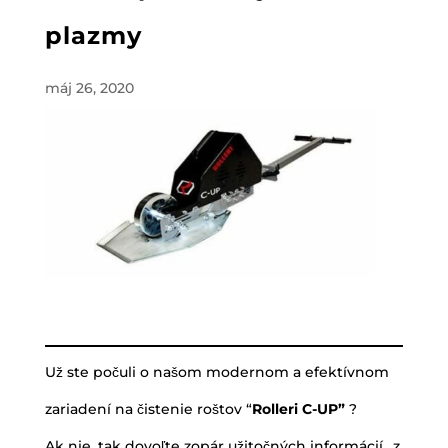
plazmy
máj 26, 2020
Už ste počuli o našom modernom a efektívnom
zariadení na čistenie roštov “
Rolleri C-UP”
?
Ak nie, tak dovoľte zopár užitočných informácií „z