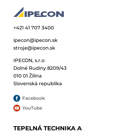
+421 41 707 3400
ipecon@ipecon.sk
stroje@ipecon.sk
IPECON, s.r.o
Dolné Rudiny 8209/43
010 01 Žilina
Slovenská republika

Facebook

YouTube
TEPELNÁ TECHNIKA A