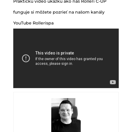
Praktickú video ukážku ako náš Rolleri C-UP
funguje si môžete pozrieť na našom kanály
YouTube Rollerispa