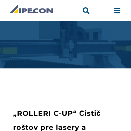


„ROLLERI C-UP“ Čistič
roštov pre lasery a