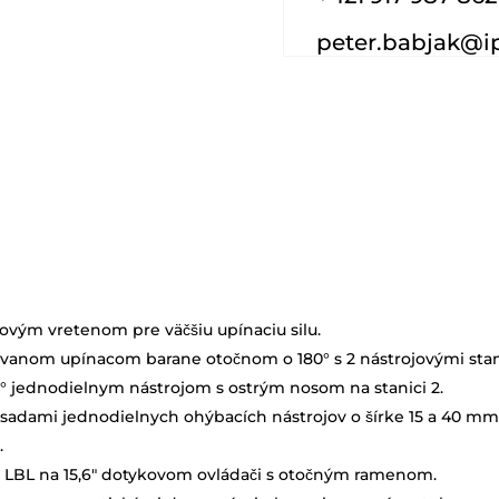
peter.babjak@i
o
kovým vretenom pre väčšiu upínaciu silu.
anom upínacom barane otočnom o 180° s 2 nástrojovými sta
0° jednodielnym nástrojom s ostrým nosom na stanici 2.
 sadami jednodielnych ohýbacích nástrojov o šírke 15 a 40 mm
.
 LBL na 15,6″ dotykovom ovládači s otočným ramenom.