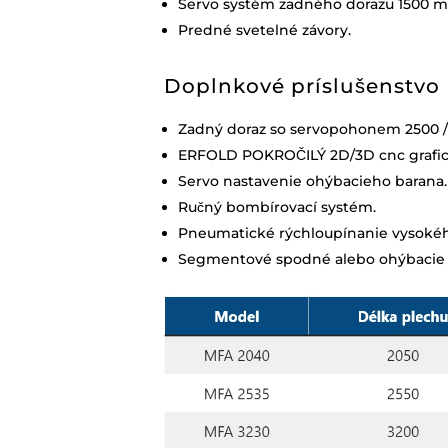
Servo systém zadného dorazu 1500 m
Predné svetelné závory.
Doplnkové príslušenstvo
Zadný doraz so servopohonem 2500 / 
ERFOLD POKROČILÝ 2D/3D cnc grafick
Servo nastavenie ohýbacieho barana.
Ručný bombírovací systém.
Pneumatické rýchloupínanie vysokéh
Segmentové spodné alebo ohýbacie n