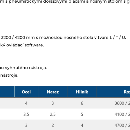
m s pneumatickými dorazovými placami a nosným stolom s g
3200 / 4200 mm s možnosťou nosného stola v tvare L / T / U.
ý ovládací software.
o vyhnutého nástroja.
ástroje.