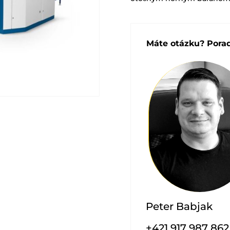
Máte otázku? Por
Peter Babjak
+421 917 987 862