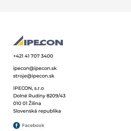
+421 41 707 3400
ipecon@ipecon.sk
stroje@ipecon.sk
IPECON, s.r.o
Dolné Rudiny 8209/43
010 01 Žilina
Slovenská republika

Facebook