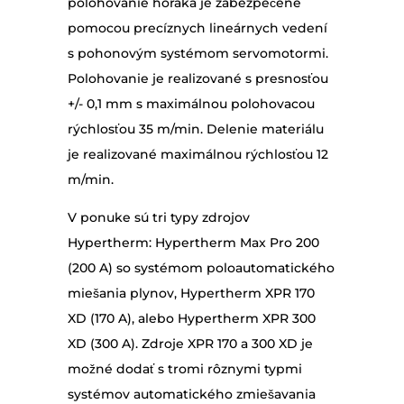
polohovanie horáka je zabezpečené
pomocou precíznych lineárnych vedení
s pohonovým systémom servomotormi.
Polohovanie je realizované s presnosťou
+/- 0,1 mm s maximálnou polohovacou
rýchlosťou 35 m/min. Delenie materiálu
je realizované maximálnou rýchlosťou 12
m/min.
V ponuke sú tri typy zdrojov
Hypertherm: Hypertherm Max Pro 200
(200 A) so systémom poloautomatického
miešania plynov, Hypertherm XPR 170
XD (170 A), alebo Hypertherm XPR 300
XD (300 A). Zdroje XPR 170 a 300 XD je
možné dodať s tromi rôznymi typmi
systémov automatického zmiešavania