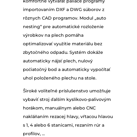
komfortne vytvárať páliace programy
importovaním DXF a DWG súborov z
rôznych CAD programov. Modul „auto
nesting“ pre automatické rozloženie
výrobkov na plech pomáha
optimalizovať využitie materiálu bez
zbytočného odpadu. Systém dokáže
automaticky nájsť plech, nulový
počiatočný bod a automaticky vypočítať
uhol položeného plechu na stole.
Široké voliteľné príslušenstvo umožňuje
vybaviť stroj ďalším kyslíkovo-palivovým
horákom, manuálnym alebo CNC
nakláňaním rezacej hlavy, vŕtacou hlavou
s 1, 4 alebo 6 stanicami, rezaním rúr a
profilov, …