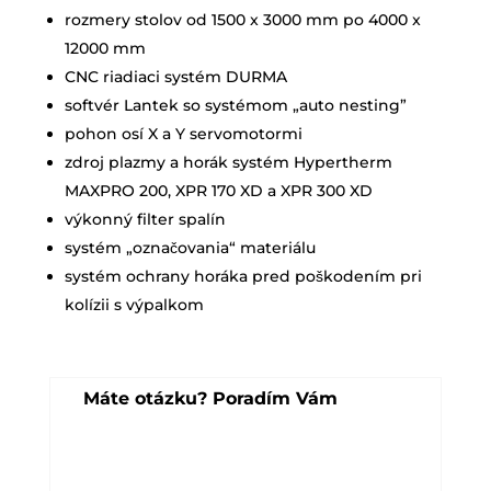
rozmery stolov od 1500 x 3000 mm po 4000 x
12000 mm
CNC riadiaci systém DURMA
softvér Lantek so systémom „auto nesting”
pohon osí X a Y servomotormi
zdroj plazmy a horák systém Hypertherm
MAXPRO 200, XPR 170 XD a XPR 300 XD
výkonný filter spalín
systém „označovania“ materiálu
systém ochrany horáka pred poškodením pri
kolízii s výpalkom
Máte otázku? Poradím Vám