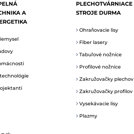
PELNÁ
PLECHOTVÁRNIACE
CHNIKA A
STROJE DURMA
ERGETIKA
Ohraňovacie lisy
iemysel
Fiber lasery
dovy
Tabuľové nožnice
mácnosti
Profilové nožnice
 technológie
Zakružovačky plechov
ojektanti
Zakružovačky profilov
Vysekávacie lisy
Plazmy
un.sk