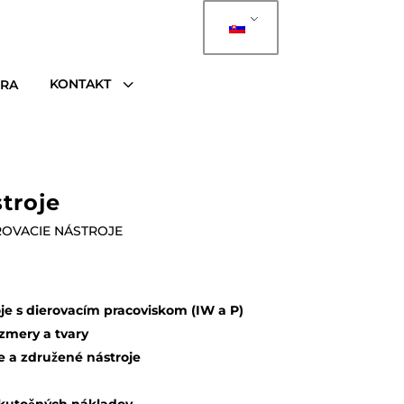
3
KONTAKT
ÉRA
troje
ROVACIE NÁSTROJE
je s dierovacím pracoviskom (IW a P)
mery a tvary
 a združené nástroje
skutočných nákladov