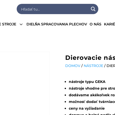
3
 STROJE
DIELŇA SPRACOVANIA PLECHOV
O NÁS
KARI
Dierovacie nás
DOMOV
/
NÁSTROJE
/ DIE
nástroje typu
GEKA
nástroje vhodne pre stro
dodávame akékoľvek roz
možnosť dodať tvárniace
ceny na vyžiadanie
doprava a balné podľa 