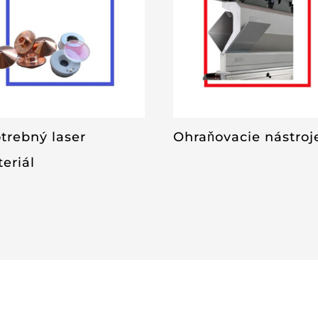
trebný laser
Ohraňovacie nástroj
eriál