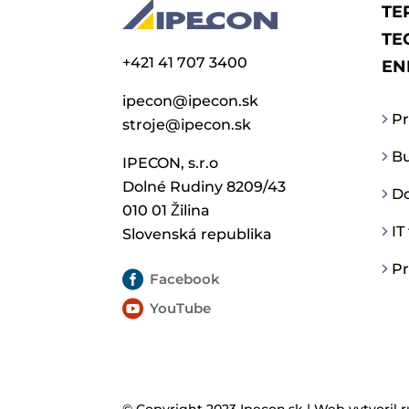
TE
TE
+421 41 707 3400
EN
ipecon@ipecon.sk
Pr
stroje@ipecon.sk
Bu
IPECON, s.r.o
Dolné Rudiny 8209/43
Do
010 01 Žilina
IT
Slovenská republika
Pr

Facebook

YouTube
© Copyright 2023 Ipecon.sk |
Web vytvoril r