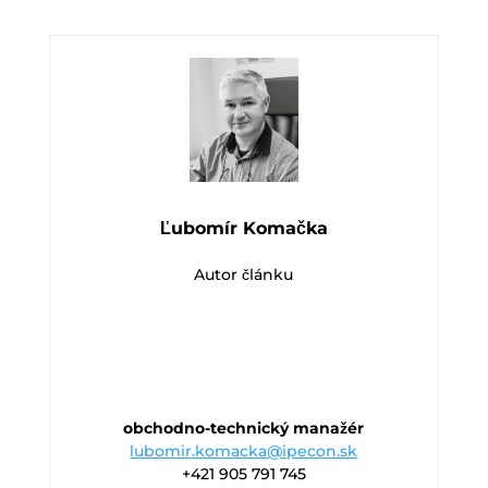
Ľubomír Komačka
Autor článku
obchodno-technický manažér
lubomir.komacka@ipecon.sk
+421 905 791 745