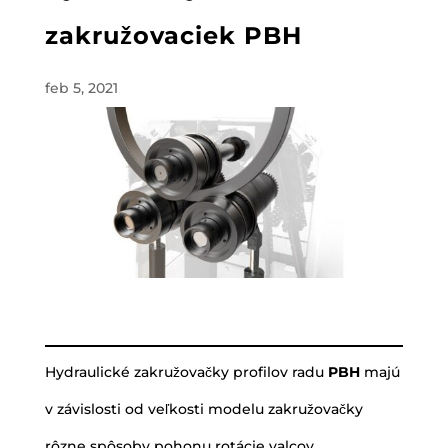
zakružovaciek PBH
feb 5, 2021
Hydraulické zakružovačky profilov radu
PBH
majú
v závislosti od veľkosti modelu zakružovačky
rôzne spôsoby pohonu rotácie valcov.