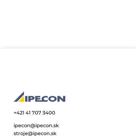
série tých istých výrobkov v...
+421 41 707 3400
ipecon@ipecon.sk
stroje@ipecon.sk