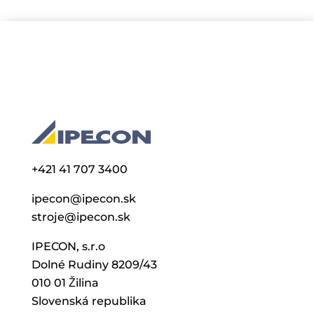
+421 41 707 3400
ipecon@ipecon.sk
stroje@ipecon.sk
IPECON, s.r.o
Dolné Rudiny 8209/43
010 01 Žilina
Slovenská republika