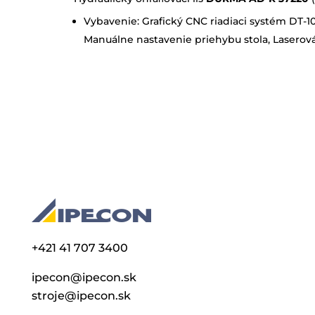
Vybavenie: Grafický CNC riadiaci systém DT-10, 
Manuálne nastavenie priehybu stola, Laserov
+421 41 707 3400
ipecon@ipecon.sk
stroje@ipecon.sk