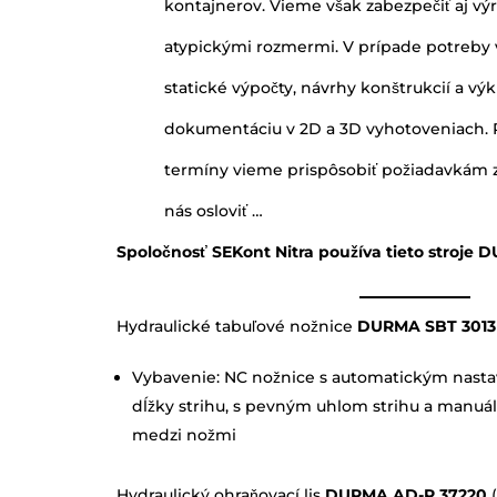
kontajnerov. Vieme však zabezpečiť aj vý
atypickými rozmermi. V prípade potreby 
statické výpočty, návrhy konštrukcií a vý
dokumentáciu v 2D a 3D vyhotoveniach. 
termíny vieme prispôsobiť požiadavkám z
nás osloviť …
Spoločnosť SEKont Nitra používa tieto stroje 
Hydraulické tabuľové nožnice
DURMA SBT 301
Vybavenie: NC nožnice s automatickým nast
dĺžky strihu, s pevným uhlom strihu a man
medzi nožmi
Hydraulický ohraňovací lis
DURMA AD-R 37220