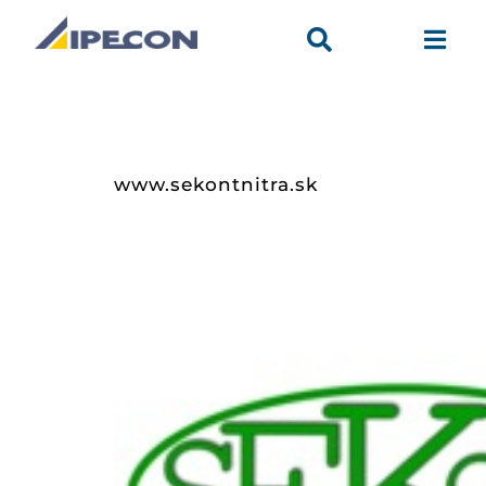


www.sekontnitra.sk