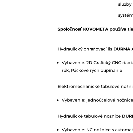
služby
systém
Spoločnosť KOVOMETA používa tie
Hydraulický ohraňovací lis
DURMA A
Vybavenie: 2D Grafický CNC riadia
rúk, Páčkové rýchloupínanie
Elektromechanické tabuľové nožn
Vybavenie: jednoúčelové nožnic
Hydraulické tabuľové nožnice
DUR
Vybavenie: NC nožnice s automa