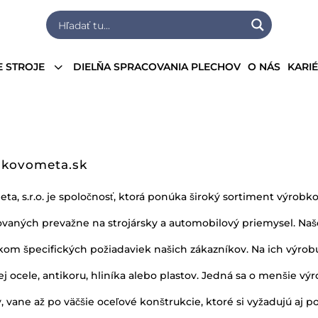
3
 STROJE
DIELŇA SPRACOVANIA PLECHOV
O NÁS
KARI
kovometa.sk
a, s.r.o. je spoločnosť, ktorá ponúka široký sortiment výrobko
ovaných prevažne na strojársky a automobilový priemysel. Naš
kom špecifických požiadaviek našich zákazníkov. Na ich výro
j ocele, antikoru, hliníka alebo plastov. Jedná sa o menšie výr
, vane až po väčšie oceľové konštrukcie, ktoré si vyžadujú aj 