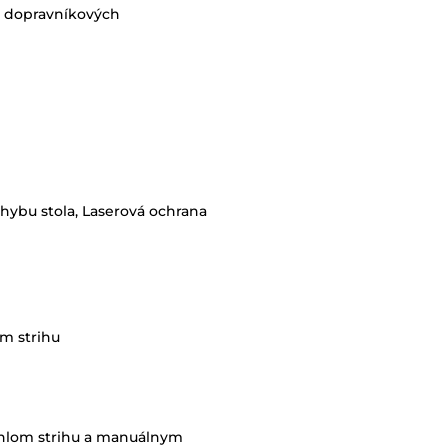
í, dopravníkových
ehybu stola, Laserová ochrana
m strihu
uhlom strihu a manuálnym