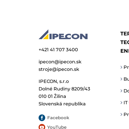
TE
TE
+421 41 707 3400
EN
ipecon@ipecon.sk
Pr
stroje@ipecon.sk
Bu
IPECON, s.r.o
Dolné Rudiny 8209/43
Do
010 01 Žilina
IT
Slovenská republika
Pr

Facebook

YouTube