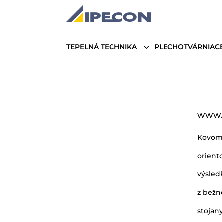
3
TEPELNÁ TECHNIKA
PLECHOTVÁRNIACE
www.
Kovomet
orient
výsled
z bežne
stojany