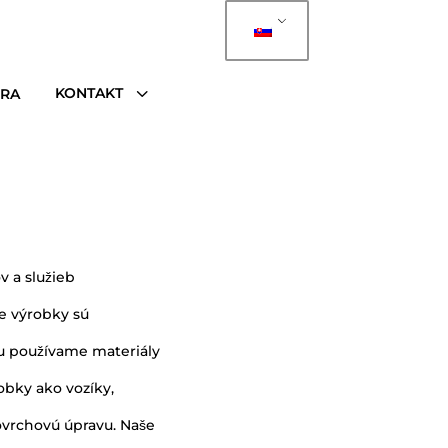
3
KONTAKT
ÉRA
v a služieb
e výrobky sú
bu používame materiály
obky ako vozíky,
povrchovú úpravu. Naše