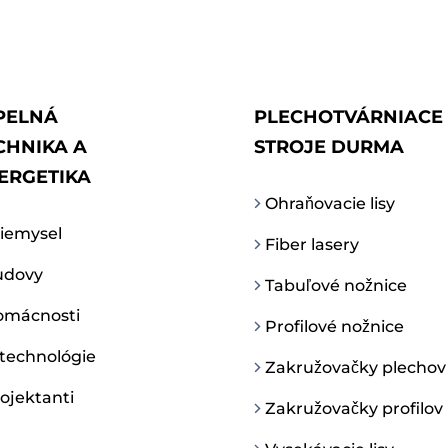
PELNÁ
PLECHOTVÁRNIACE
CHNIKA A
STROJE DURMA
ERGETIKA
Ohraňovacie lisy
iemysel
Fiber lasery
dovy
Tabuľové nožnice
mácnosti
Profilové nožnice
 technológie
Zakružovačky plechov
ojektanti
Zakružovačky profilov