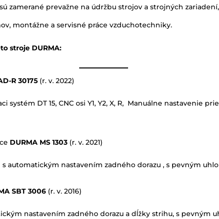
 sú zamerané prevažne na údržbu strojov a strojných zariaden
ov, montážne a servisné práce vzduchotechniky.
to stroje DURMA:
D-R 30175
(r. v. 2022)
ci systém DT 15, CNC osi Y1, Y2, X, R, Manuálne nastavenie pri
ice
DURMA MS 1303
(r. v. 2021)
e s automatickým nastavením zadného dorazu , s pevným uhlo
MA SBT 3006
(r. v. 2016)
tickým nastavením zadného dorazu a dĺžky strihu, s pevným 