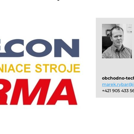
obchodno-tec
marek.rybar@i
+421 905 433 5