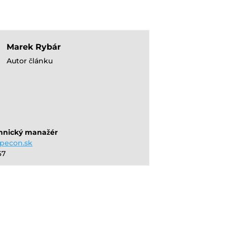
Marek Rybár
Autor článku
hnický manažér
pecon.sk
67