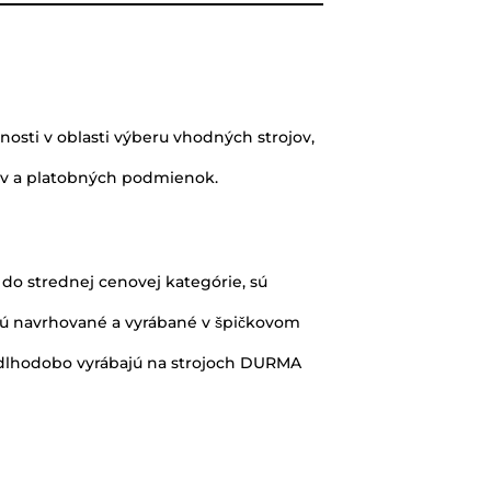
osti v oblasti výberu vhodných strojov,
jov a platobných podmienok.
o strednej cenovej kategórie, sú
 sú navrhované a vyrábané v špičkovom
ci dlhodobo vyrábajú na strojoch DURMA