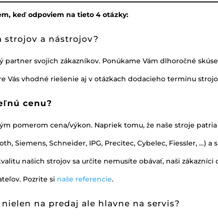
m, keď odpoviem na tieto 4 otázky:
 strojov a nástrojov?
vý partner svojich zákazníkov. Ponúkame Vám dlhoročné skúsen
pre Vás vhodné riešenie aj v otázkach dodacieho termínu stro
teľnú cenu?
pomerom cena/výkon. Napriek tomu, že naše stroje patria d
 Siemens, Schneider, IPG, Precitec, Cybelec, Fiessler, …) a
kvalitu našich strojov sa určite nemusíte obávať, naši zákazní
teľov. Pozrite si
naše referencie
.
ielen na predaj ale hlavne na servis?