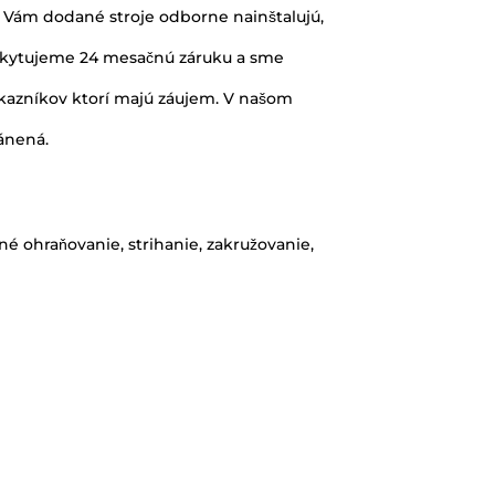
i Vám dodané stroje odborne nainštalujú,
poskytujeme 24 mesačnú záruku a sme
zákazníkov ktorí majú záujem. V našom
ránená.
é ohraňovanie, strihanie, zakružovanie,