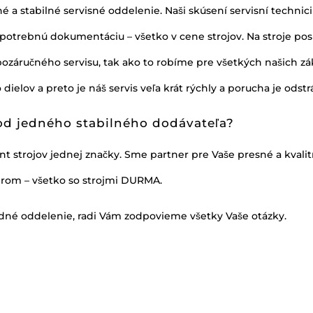
 a stabilné servisné oddelenie. Naši skúsení servisní technic
ú potrebnú dokumentáciu – všetko v cene strojov. Na stroje 
ci pozáručného servisu, tak ako to robíme pre všetkých našich 
elov a preto je náš servis veľa krát rýchly a porucha je odst
 od jedného stabilného dodávateľa?
strojov jednej značky. Sme partner pre Vaše presné a kvalitn
serom – všetko so strojmi DURMA.
odné oddelenie, radi Vám zodpovieme všetky Vaše otázky.