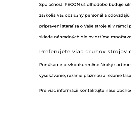
Spoločnosť IPECON už dlhodobo buduje silné
zaškolia Váš obslužný personál a odovzdaj
pripravení starať sa o Vaše stroje aj v rám
sklade náhradných dielov držíme množstvo di
Preferujete viac druhov strojov
Ponúkame bezkonkurenčne široký sortiment 
vysekávanie, rezanie plazmou a rezanie la
Pre viac informácii kontaktujte naše obch