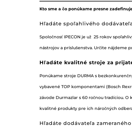
Kto sme a čo ponúkame presne zadefinuje
Hľadáte spoľahlivého dodávateľa
Spoločnosť IPECON je už 25 rokov spoľahli
nástrojov a príslušenstva. Určite nájdeme 
Hľadáte kvalitné stroje za prija
Ponúkame stroje DURMA s bezkonkurenčným 
vybavené TOP komponentami (Bosch Rexroth,
závode Durmazlar s 60 ročnou tradíciou. O 
kvalitné produkty pre ich náročných odbera
Hľadáte dodávateľa zameraného n