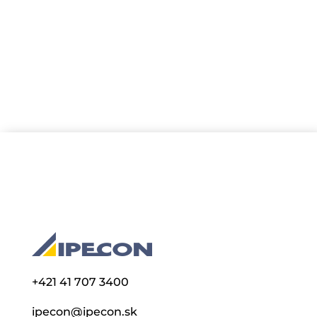
viac informácii, foto a video pozrite webové
stránky...
+421 41 707 3400
ipecon@ipecon.sk