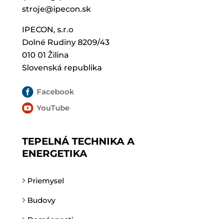
stroje@ipecon.sk
IPECON, s.r.o
Dolné Rudiny 8209/43
010 01 Žilina
Slovenská republika

Facebook

YouTube
TEPELNÁ TECHNIKA A
ENERGETIKA
Priemysel
Budovy